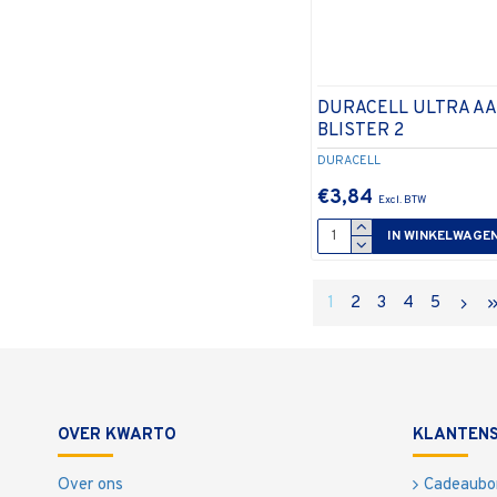
DURACELL ULTRA A
BLISTER 2
DURACELL
€3,84
IN WINKELWAGE
1
2
3
4
5
OVER KWARTO
KLANTENS
Over ons
Cadeaubo