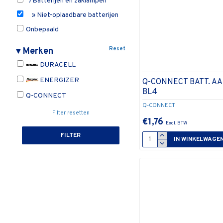
› Batterijen en zaklampen
» Niet-oplaadbare batterijen
Onbepaald
Reset
▾
Merken
DURACELL
ENERGIZER
Q-CONNECT BATT. A
BL4
Q-CONNECT
Q-CONNECT
Filter resetten
€1,76
FILTER
IN WINKELWAGE