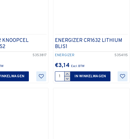
R KNOOPCEL
ENERGIZER CR1632 LITHIUM
S2
BLIS1
5353817
ENERGIZER
5354115
€3,14
WINKELWAGEN
IN WINKELWAGEN