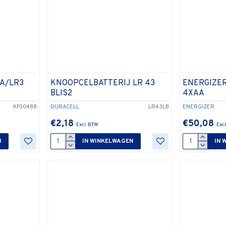
AA/LR3
KNOOPCELBATTERIJ LR 43
ENERGIZER
BLIS2
4XAA
KF00488
DURACELL
LR43LB
ENERGIZER
€2,18
€50,08
N
IN WINKELWAGEN
IN 