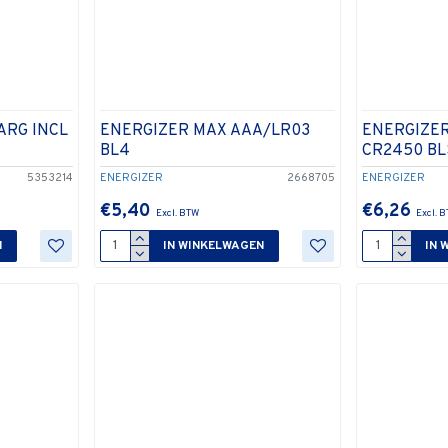
ARG INCL
ENERGIZER MAX AAA/LR03
ENERGIZE
BL4
CR2450 BL
5353214
ENERGIZER
2668705
ENERGIZER
€5,40
€6,26
N
IN WINKELWAGEN
IN 