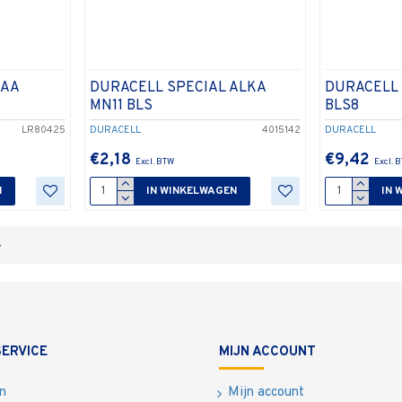
AAA
DURACELL SPECIAL ALKA
DURACELL
MN11 BLS
BLS8
LR80425
DURACELL
4015142
DURACELL
€2,18
€9,42
N
IN WINKELWAGEN
IN 
ERVICE
MIJN ACCOUNT
n
Mijn account