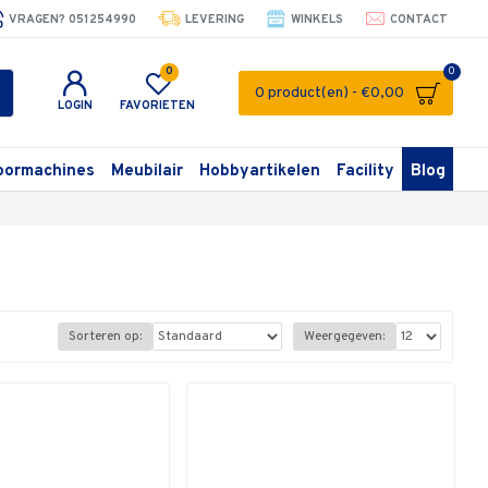
VRAGEN? 051254990
LEVERING
WINKELS
CONTACT
0
0
0 product(en) - €0,00
LOGIN
FAVORIETEN
oormachines
Meubilair
Hobbyartikelen
Facility
Blog
Sorteren op:
Weergegeven: