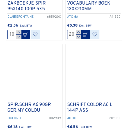
ZAKBOEKJE SPIR
VOCABULARY BOEK
95X140 100P 5X5
130X210MM
CLAIREFONTAINE
685920C
ATOMA
A41320
€2,56
€5,38
SPIR.SCHR.A6 90GR
SCHRIFT COLOR A6 L
GER.MY COLOU
144P ASS
OXFORD
002939
ADOC
2011010
€6,18
€6,56