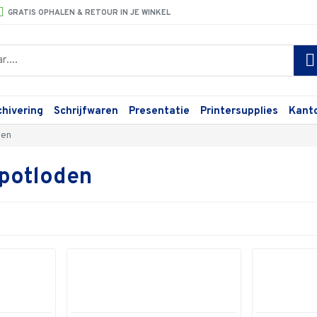
GRATIS OPHALEN & RETOUR IN JE WINKEL
chivering
Schrijfwaren
Presentatie
Printersupplies
Kant
den
potloden