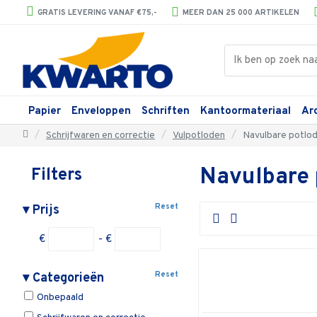
GRATIS LEVERING VANAF €75,-
MEER DAN 25 000 ARTIKELEN
Papier
Enveloppen
Schriften
Kantoormateriaal
Ar
Schrijfwaren en correctie
Vulpotloden
Navulbare potlo
Navulbare 
Filters
Reset
▾
Prijs
€
- €
Reset
▾
Categorieën
Onbepaald