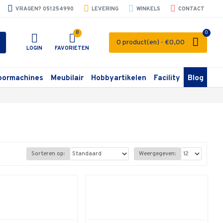
VRAGEN? 051254990
LEVERING
WINKELS
CONTACT
0
0
0 product(en) - €0,00
LOGIN
FAVORIETEN
oormachines
Meubilair
Hobbyartikelen
Facility
Blog
Sorteren op:
Weergegeven: