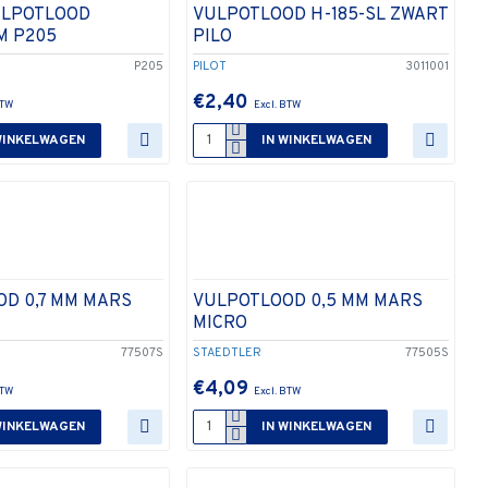
ULPOTLOOD
VULPOTLOOD H-185-SL ZWART
M P205
PILO
P205
PILOT
3011001
€2,40
WINKELWAGEN
IN WINKELWAGEN
D 0,7 MM MARS
VULPOTLOOD 0,5 MM MARS
MICRO
77507S
STAEDTLER
77505S
€4,09
WINKELWAGEN
IN WINKELWAGEN