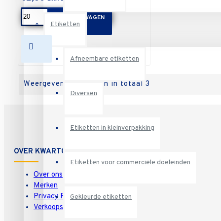
IN WINKELWAGEN
Etiketten
Afneembare etiketten
Weergeven 1 t/m 3 van in totaal 3
Diversen
Etiketten in kleinverpakking
OVER KWARTO
Etiketten voor commerciële doeleinden
Over ons
Merken
Privacy Policy
Gekleurde etiketten
Verkoopsvoorwaarden