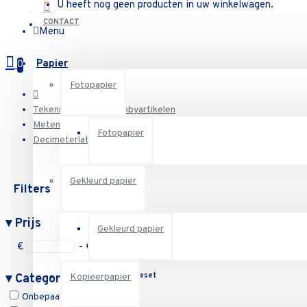
U heeft nog geen producten in uw winkelwagen.
CONTACT
Menu
Papier
0
Fotopapier
Tekenmateriaal en hobbyartikelen
Meten
Fotopapier
Decimeterlatten
Gekleurd papier
Filters
Reset
▾
Prijs
Gekleurd papier
€
- €
Reset
▾
Categorieën
Kopieerpapier
Onbepaald