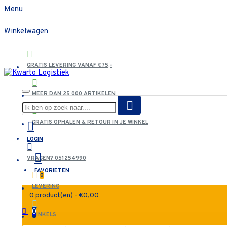
Menu
Winkelwagen
GRATIS LEVERING VANAF €75,-
MEER DAN 25 000 ARTIKELEN
GRATIS OPHALEN & RETOUR IN JE WINKEL
LOGIN
VRAGEN? 051254990
FAVORIETEN
0
LEVERING
0 product(en) - €0,00
0
WINKELS