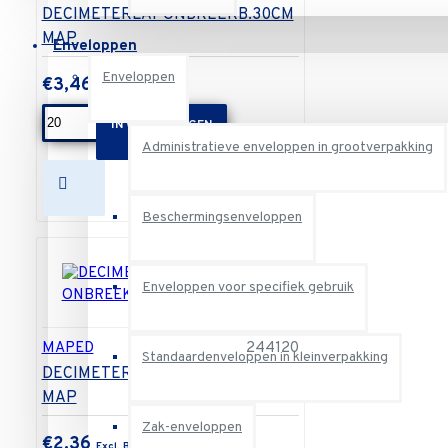
DECIMETERLAT ONBREEKB.30CM
MAP
Enveloppen
Enveloppen
€3,46
IN WINKELWAGEN
Administratieve enveloppen in grootverpakking
Beschermingsenveloppen
Enveloppen voor specifiek gebruik
MAPED
244120
Standaardenveloppen in kleinverpakking
DECIMETERLAT ONBREEKB.20CM
MAP
Zak-enveloppen
€2,36