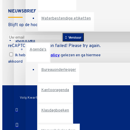
NIEUWSBRIEF
Waterbestendige etiketten
Blijft op de hoogte van onze promoties
Verstuur
Schriften
reCAPTCHA verification failed! Please try again.
Agenda's
Ik heb de
Privacy Policy
gelezen en ga hiermee
akkoord
Bureauonderlegger
Kantooragenda
Volg Kwarto
Klasdagboeken