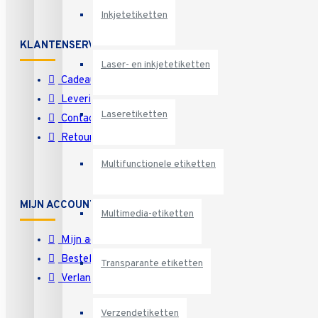
Inkjetetiketten
KLANTENSERVICE
Laser- en inkjetetiketten
Cadeaubon
Levering
Laseretiketten
Contact
Retourneren
Multifunctionele etiketten
MIJN ACCOUNT
Multimedia-etiketten
Mijn account
Bestelgeschiedenis
Transparante etiketten
Verlanglijst
Verzendetiketten