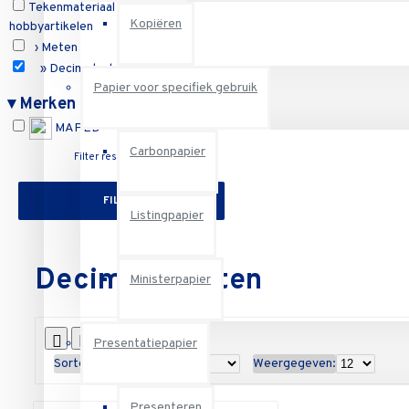
Tekenmateriaal en
Kopiëren
hobbyartikelen
› Meten
» Decimeterlatten
Papier voor specifiek gebruik
Reset
▾
Merken
MAPED
Carbonpapier
Filter resetten
FILTER
Listingpapier
Decimeterlatten
Ministerpapier
Presentatiepapier
Sorteren op:
Weergegeven:
Presenteren