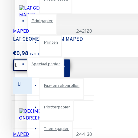
Printpapier
MAPED
242120
LAT GEOMETRIC 20CM MAPED
Printen
€0,98
Speciaal papier
IN WINKELWAGEN
Fax- en rekenrollen
Plotterpapier
Themapapier
MAPED
244130