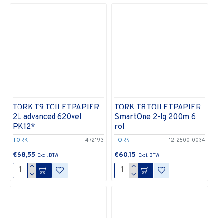
TORK T9 TOILETPAPIER
TORK T8 TOILETPAPIER
2L advanced 620vel
SmartOne 2-lg 200m 6
PK12*
rol
TORK
472193
TORK
12-2500-0034
€68,55
€60,15