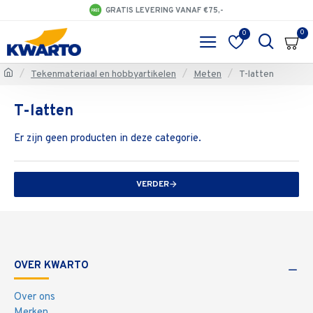
GRATIS LEVERING VANAF €75,-
0
0
Tekenmateriaal en hobbyartikelen
Meten
T-latten
T-latten
Er zijn geen producten in deze categorie.
VERDER
OVER KWARTO
Over ons
Merken