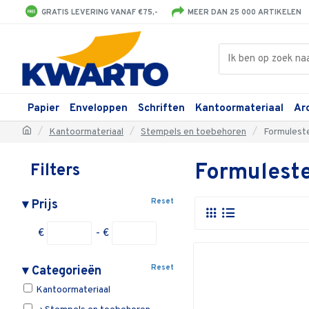
GRATIS LEVERING VANAF €75,-
MEER DAN 25 000 ARTIKELEN
Papier
Enveloppen
Schriften
Kantoormateriaal
Ar
Kantoormateriaal
Stempels en toebehoren
Formulest
Formulest
Filters
Reset
▾
Prijs
€
- €
Reset
▾
Categorieën
Kantoormateriaal