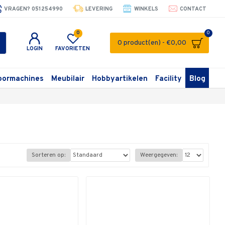
VRAGEN? 051254990
LEVERING
WINKELS
CONTACT
0
0
0 product(en) - €0,00
LOGIN
FAVORIETEN
oormachines
Meubilair
Hobbyartikelen
Facility
Blog
Sorteren op:
Weergegeven: