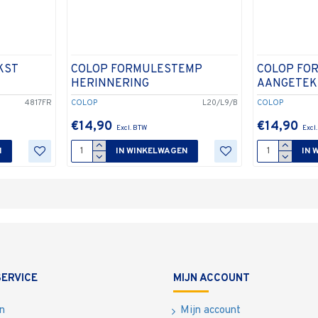
KST
COLOP FORMULESTEMP
COLOP FO
HERINNERING
AANGETE
4817FR
COLOP
L20/L9/B
COLOP
€14,90
€14,90
N
IN WINKELWAGEN
IN 
ERVICE
MIJN ACCOUNT
n
Mijn account