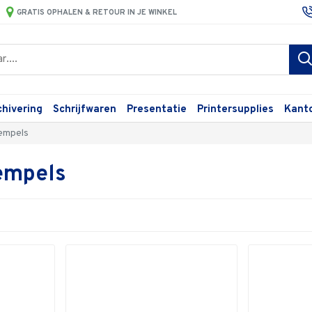
GRATIS OPHALEN & RETOUR IN JE WINKEL
chivering
Schrijfwaren
Presentatie
Printersupplies
Kant
empels
empels