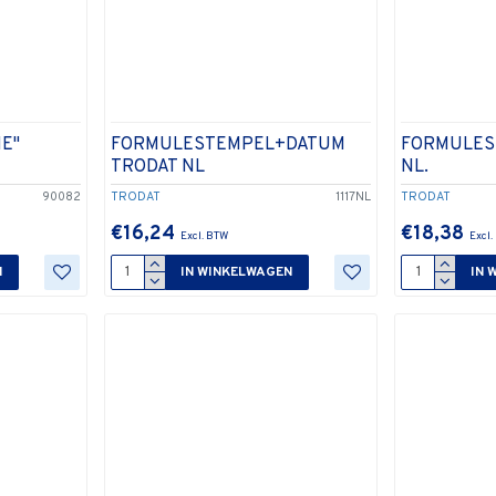
IE"
FORMULESTEMPEL+DATUM
FORMULES
TRODAT NL
NL.
90082
TRODAT
1117NL
TRODAT
€16,24
€18,38
N
IN WINKELWAGEN
IN 