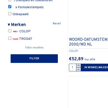
› Stempels en toebehoren
» Formulestempels
Onbepaald
Reset
▾
Merken
COLOP
TRODAT
WOORD-DATUMSTEM
2000/WD NL
Filter resetten
COLOP
€52,89
FILTER
IN WINKELWAGE