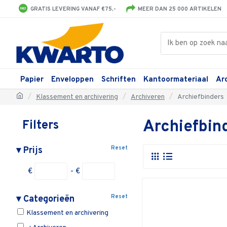
GRATIS LEVERING VANAF €75,-
MEER DAN 25 000 ARTIKELEN
Papier
Enveloppen
Schriften
Kantoormateriaal
Ar
Klassement en archivering
Archiveren
Archiefbinders
Archiefbin
Filters
Reset
▾
Prijs
€
- €
Reset
▾
Categorieën
Klassement en archivering