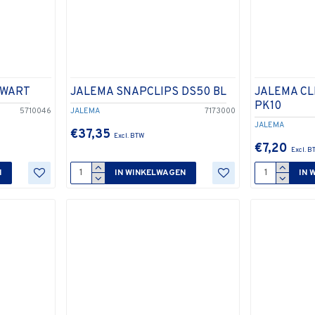
ZWART
JALEMA SNAPCLIPS DS50 BL
JALEMA CL
PK10
5710046
JALEMA
7173000
JALEMA
€37,35
€7,20
N
IN WINKELWAGEN
IN 