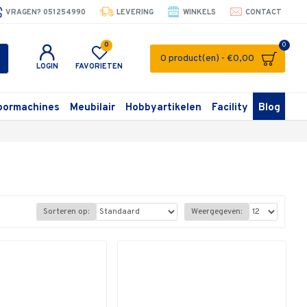
VRAGEN? 051254990
LEVERING
WINKELS
CONTACT
0
0
0 product(en) - €0,00
LOGIN
FAVORIETEN
oormachines
Meubilair
Hobbyartikelen
Facility
Blog
Sorteren op:
Weergegeven: