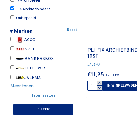
› Archiveren
» Archiefbinders
Onbepaald
Reset
▾
Merken
ACCO
APLI
PLI-FIX ARCHIEFBIN
10ST
BANKERSBOX
JALEMA
FELLOWES
€11,25
JALEMA
IN WINKELWAGE
Meer tonen
Filter resetten
FILTER