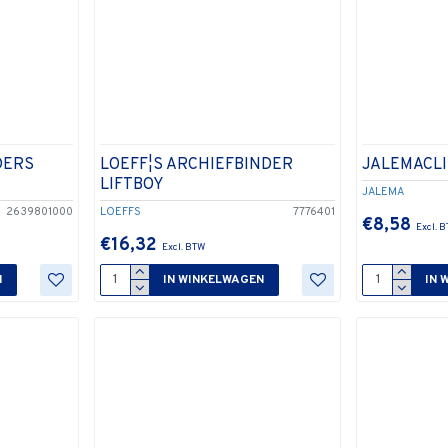
DERS
LOEFF¦S ARCHIEFBINDER
JALEMACLI
LIFTBOY
JALEMA
2639801000
LOEFFS
7776401
€8,58
€16,32
N
IN WINKELWAGEN
IN 