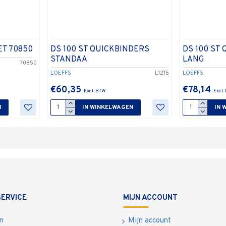
ET 70850
DS 100 ST QUICKBINDERS
DS 100 ST
STANDAA
LANG
70850
LOEFFS
L1215
LOEFFS
€60,35
€78,14
N
IN WINKELWAGEN
IN 
ERVICE
MIJN ACCOUNT
n
Mijn account