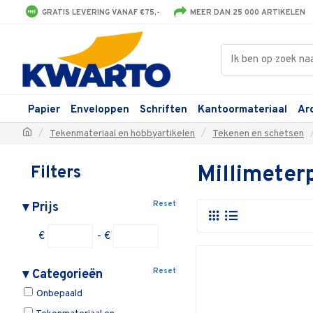
GRATIS LEVERING VANAF €75,-
MEER DAN 25 000 ARTIKELEN
Papier
Enveloppen
Schriften
Kantoormateriaal
Ar
Tekenmateriaal en hobbyartikelen
Tekenen en schetsen
Millimeter
Filters
Reset
▾
Prijs
€
- €
Reset
▾
Categorieën
Onbepaald