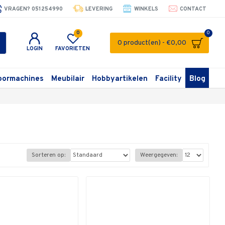
VRAGEN? 051254990
LEVERING
WINKELS
CONTACT
0
0
0 product(en) - €0,00
LOGIN
FAVORIETEN
oormachines
Meubilair
Hobbyartikelen
Facility
Blog
Sorteren op:
Weergegeven: