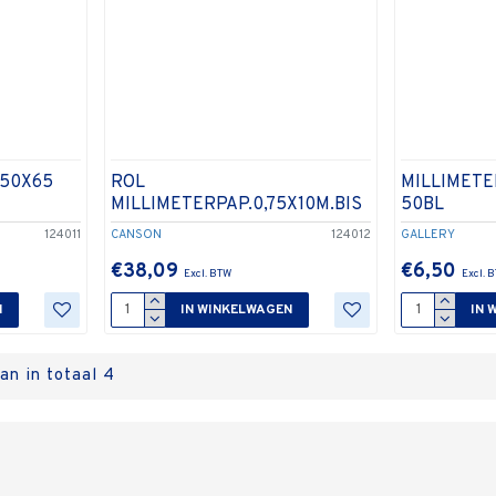
.50X65
ROL
MILLIMETE
MILLIMETERPAP.0,75X10M.BIS
50BL
124011
CANSON
124012
GALLERY
€38,09
€6,50
N
IN WINKELWAGEN
IN 
an in totaal 4