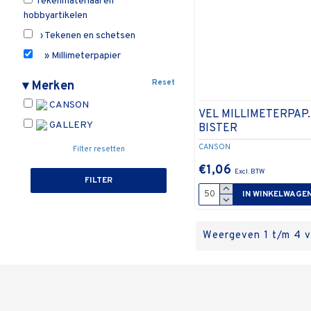
Tekenmateriaal en
hobbyartikelen
› Tekenen en schetsen
» Millimeterpapier
Reset
▾
Merken
CANSON
VEL MILLIMETERPAP
GALLERY
BISTER
CANSON
Filter resetten
€1,06
FILTER
IN WINKELWAGE
Weergeven 1 t/m 4 v