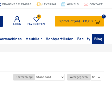
VRAGEN? 051254990
LEVERING
WINKELS
CONTACT
0
0
0 product(en) - €0,00
LOGIN
FAVORIETEN
oormachines
Meubilair
Hobbyartikelen
Facility
Blog
Sorteren op:
Weergegeven: