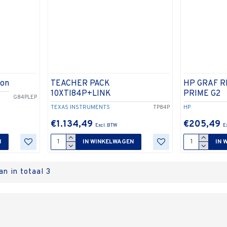
hon
TEACHER PACK
HP GRAF 
10XTI84P+LINK
PRIME G2
G84PLEP
TEXAS INSTRUMENTS
TP84P
HP
€1.134,49
€205,49
N
IN WINKELWAGEN
IN 
n in totaal 3