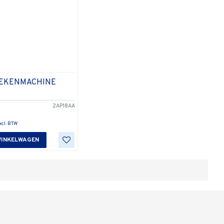
REKENMACHINE
2AP18AA
WINKELWAGEN