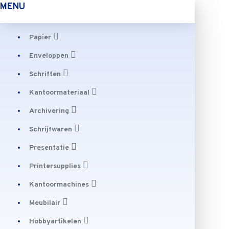
MENU
Papier
Enveloppen
Schriften
Kantoormateriaal
Archivering
Schrijfwaren
Presentatie
Printersupplies
Kantoormachines
Meubilair
Hobbyartikelen