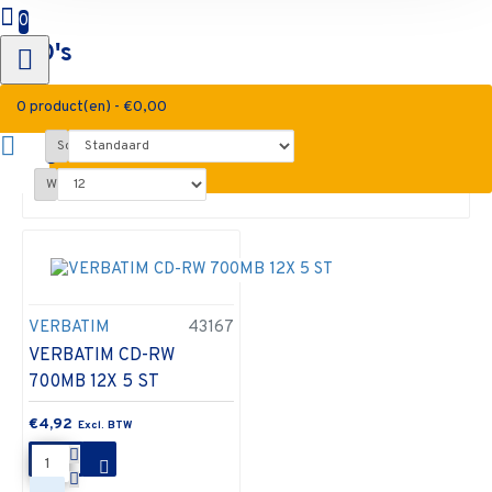
0
CD's
0 product(en) - €0,00
Sorteren op:
0
Weergegeven:
VERBATIM
43167
VERBATIM CD-RW
700MB 12X 5 ST
€4,92