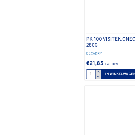
PK 100 VISITEK.ONE
280G
DECADRY
€21,85
IN WINKELWAGE