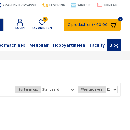
VRAGEN? 051254990
LEVERING
WINKELS
CONTACT
0
0
0 product(en) - €0,00
LOGIN
FAVORIETEN
oormachines
Meubilair
Hobbyartikelen
Facility
Blog
Sorteren op:
Weergegeven: