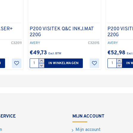
ASER+
P200 VISITEK Q&C INKJ.MAT
P200 VISI
220G
220G
C32011
AVERY
C32015
AVERY
€49,73
€52,98
N
IN WINKELWAGEN
IN 
ERVICE
MIJN ACCOUNT
n
Mijn account