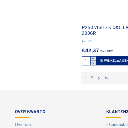
P250 VISITEK Q&C L
200GR
AVERY
€42,37
IN WINKELWAGE
1
2
OVER KWARTO
KLANTENS
Over ons
Cadeaubo