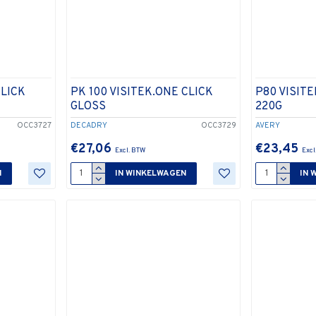
CLICK
PK 100 VISITEK.ONE CLICK
P80 VISITE
GLOSS
220G
OCC3727
DECADRY
OCC3729
AVERY
€27,06
€23,45
N
IN WINKELWAGEN
IN 