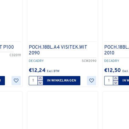
T P100
POCH.18BL.A4 VISITEK.WIT
POCH.18BL.
2090
2010
C320111
DECADRY
SCW2090
DECADRY
€12,24
€12,50
N
IN WINKELWAGEN
IN 