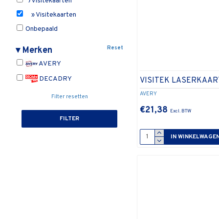
› Visitekaarten
» Visitekaarten
Onbepaald
Reset
▾
Merken
AVERY
DECADRY
VISITEK LASERKAAR
AVERY
Filter resetten
€21,38
FILTER
IN WINKELWAGE