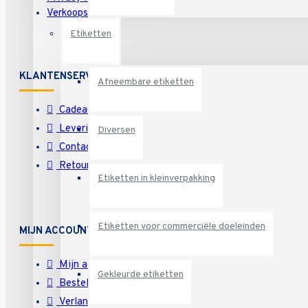
Verkoopsvoorwaarden
Etiketten
KLANTENSERVICE
Afneembare etiketten
Cadeaubon
Levering
Diversen
Contact
Retourneren
Etiketten in kleinverpakking
Etiketten voor commerciële doeleinden
MIJN ACCOUNT
Mijn account
Gekleurde etiketten
Bestelgeschiedenis
Verlanglijst