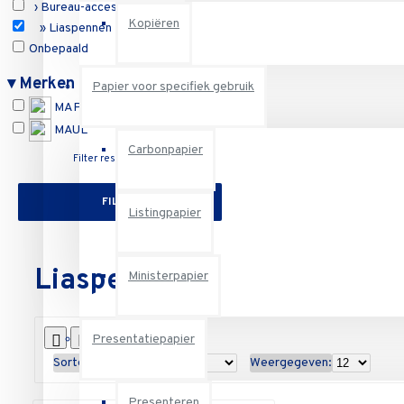
› Bureau-accessoires
Kopiëren
» Liaspennen
Onbepaald
Reset
▾
Merken
Papier voor specifiek gebruik
MAPED OFFICE
MAUL
Carbonpapier
Filter resetten
FILTER
Listingpapier
Liaspennen
Ministerpapier
Presentatiepapier
Sorteren op:
Weergegeven:
Presenteren