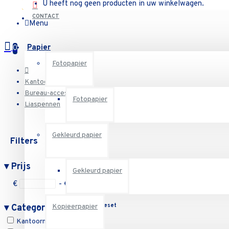
U heeft nog geen producten in uw winkelwagen.
CONTACT
Menu
Papier
0
Fotopapier
Kantoormateriaal
Bureau-accessoires
Fotopapier
Liaspennen
Gekleurd papier
Filters
Reset
▾
Prijs
Gekleurd papier
€
- €
Reset
▾
Categorieën
Kopieerpapier
Kantoormateriaal