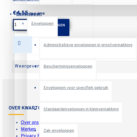
€4,55
Enveloppen
Enveloppen
IN WINKELWAGEN
Administratieve enveloppen in grootverpakking
Weergeven 1 t/m 2 van in totaal 2
Beschermingsenveloppen
Enveloppen voor specifiek gebruik
OVER KWARTO
Standaardenveloppen in kleinverpakking
Over ons
Merken
Zak-enveloppen
Privacy Policy