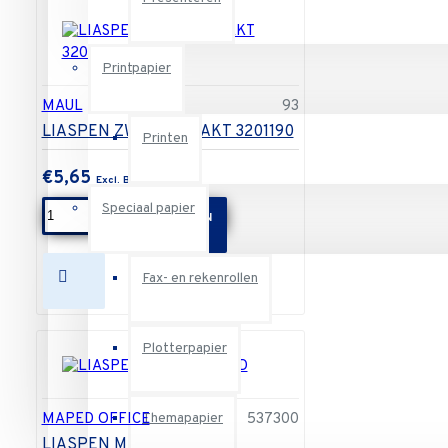
Printpapier
MAUL
93
LIASPEN ZWART GELAKT 3201190
Printen
€5,65
Speciaal papier
IN WINKELWAGEN
Fax- en rekenrollen
Plotterpapier
MAPED OFFICE
537300
Themapapier
LIASPEN METAL MAPED