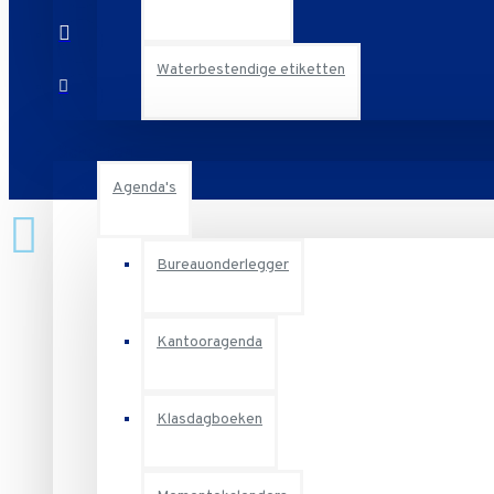
Waterbestendige etiketten
Schriften
Agenda's
Bureauonderlegger
Kantooragenda
Klasdagboeken