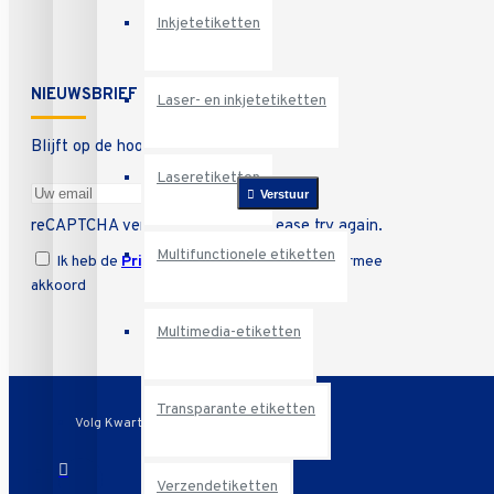
Inkjetetiketten
NIEUWSBRIEF
Laser- en inkjetetiketten
Blijft op de hoogte van onze promoties
Laseretiketten
Verstuur
reCAPTCHA verification failed! Please try again.
Multifunctionele etiketten
Ik heb de
Privacy Policy
gelezen en ga hiermee
akkoord
Multimedia-etiketten
Transparante etiketten
Volg Kwarto
Verzendetiketten