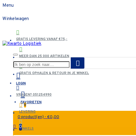
Menu
Winkelwagen
GRATIS LEVERING VANAF €75,-
MEER DAN 25 000 ARTIKELEN
GRATIS OPHALEN & RETOUR IN JE WINKEL
LOGIN
VRAGEN? 051254990
FAVORIETEN
0
LEVERING
0 product(en) - €0,00
0
WINKELS