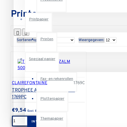
Printen
Printpapier
Printen
Sorteren op:
Weergegeven:
Speciaal papier
Fax- en rekenrollen
CLAIREFONTAINE
1769C
TROPHEE A4 80G ZALM 500V
1769PC
Plotterpapier
€9,54
Themapapier
IN WINKELWAGEN