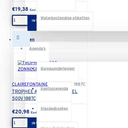
€19,38
Waterbestendige etiketten
IN WINKELWAGEN
Schriften
Agenda's
Bureauonderlegger
CLAIREFONTAINE
1887C
Kantooragenda
TROPHEE A3 80G ZONNEGEEL
500V 1887C
Klasdagboeken
€20,98
IN WINKELWAGEN