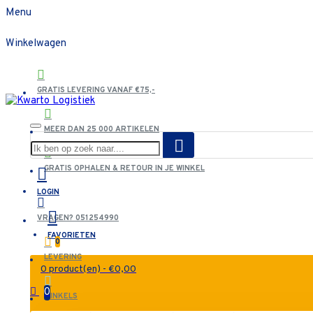
Menu
Winkelwagen
GRATIS LEVERING VANAF €75,-
MEER DAN 25 000 ARTIKELEN
GRATIS OPHALEN & RETOUR IN JE WINKEL
LOGIN
VRAGEN? 051254990
FAVORIETEN
0
LEVERING
0 product(en) - €0,00
0
WINKELS