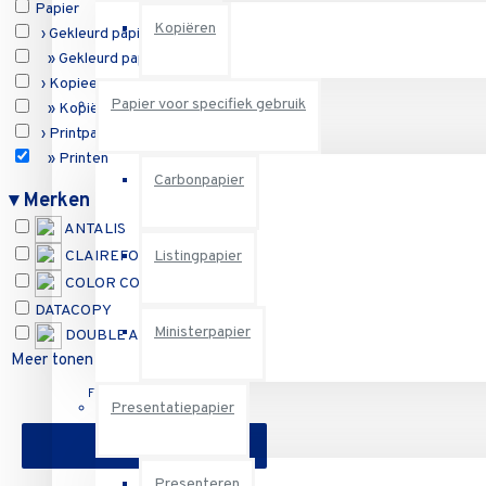
Papier
Kopiëren
› Gekleurd papier
» Gekleurd papier
› Kopieerpapier
Papier voor specifiek gebruik
» Kopiëren
› Printpapier
» Printen
Carbonpapier
Reset
▾
Merken
ANTALIS
Listingpapier
CLAIREFONTAINE
COLOR COPY
DATACOPY
Ministerpapier
DOUBLE A
Meer tonen
Filter resetten
Presentatiepapier
FILTER
Presenteren