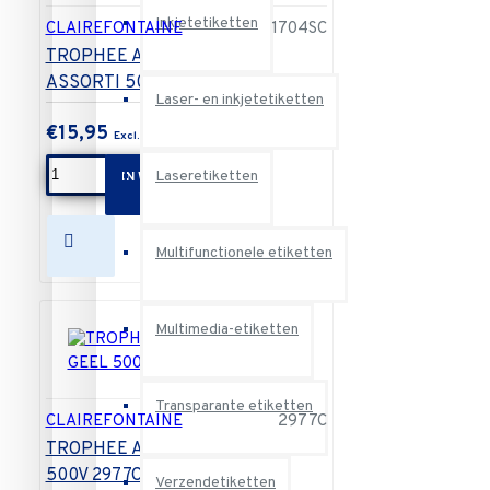
Inkjetetiketten
CLAIREFONTAINE
1704SC
TROPHEE A4 80G INTENS
ASSORTI 500V 1704SC
Laser- en inkjetetiketten
€15,95
Laseretiketten
IN WINKELWAGEN
Multifunctionele etiketten
Multimedia-etiketten
Transparante etiketten
CLAIREFONTAINE
2977C
TROPHEE A4 80G FLUO GEEL
500V 2977C
Verzendetiketten