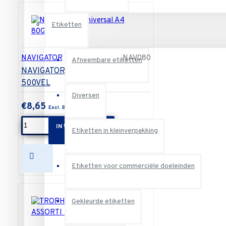
Etiketten
NAVIGATOR
NAV080
Afneembare etiketten
NAVIGATOR universal A4 80GR
500VEL
Diversen
€8,65
IN WINKELWAGEN
Etiketten in kleinverpakking
Etiketten voor commerciële doeleinden
Gekleurde etiketten