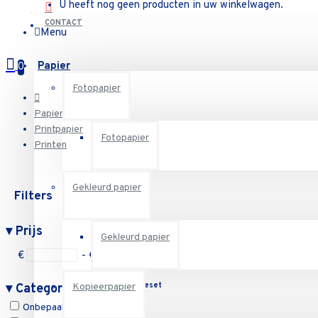
U heeft nog geen producten in uw winkelwagen.
CONTACT
Menu
Papier
0
Fotopapier
Papier
Printpapier
Fotopapier
Printen
Gekleurd papier
Filters
Reset
▾
Prijs
Gekleurd papier
€
- €
Reset
▾
Categorieën
Kopieerpapier
Onbepaald