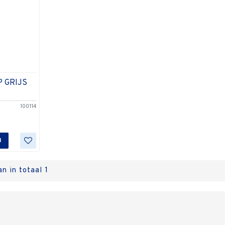
 GRIJS
100114
N
n in totaal 1