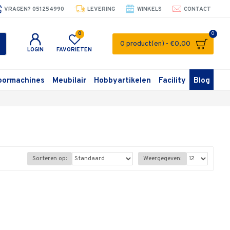
VRAGEN? 051254990
LEVERING
WINKELS
CONTACT
0
0
0 product(en) - €0,00
LOGIN
FAVORIETEN
oormachines
Meubilair
Hobbyartikelen
Facility
Blog
Sorteren op:
Weergegeven: