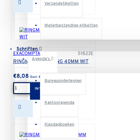
Verzendetiketten
Waterbestendige etiketten
Schriften
EXACOMPTA
51823E
Agenda's
RINGMAP KC 2DRING 40MM WIT
€8,08
Bureauonderlegger
IN WINKELWAGEN
Kantooragenda
Klasdagboeken