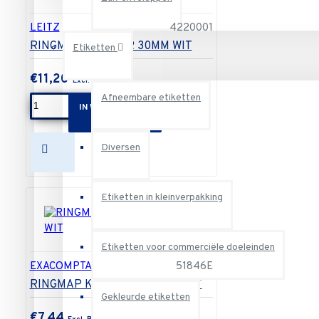
LEITZ
4220001
RINGMAP LEITZ 4R 30MM WIT
Etiketten
€11,20
Afneembare etiketten
IN WINKELWAGEN
Diversen
Etiketten in kleinverpakking
Etiketten voor commerciële doeleinden
EXACOMPTA
51846E
RINGMAP KC 4DRING 25MM WIT
Gekleurde etiketten
€7,44