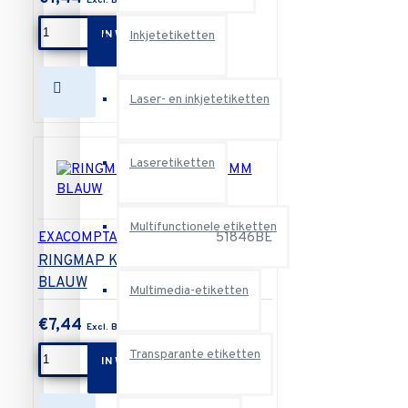
IN WINKELWAGEN
Inkjetetiketten
Laser- en inkjetetiketten
Laseretiketten
Multifunctionele etiketten
EXACOMPTA
51846BE
RINGMAP KC 4DRING 25MM
BLAUW
Multimedia-etiketten
€7,44
Transparante etiketten
IN WINKELWAGEN