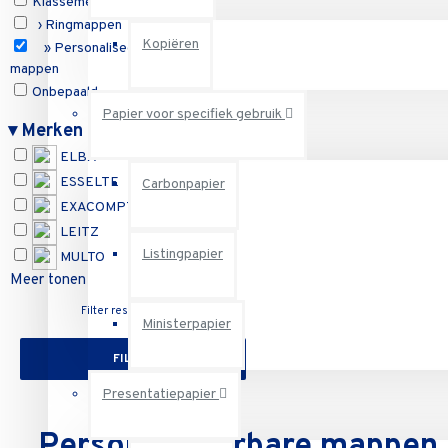
Klassement en archivering
› Ringmappen
Kopiëren
» Personaliseerbare
mappen
Onbepaald
Papier voor specifiek gebruik
Reset
▾
Merken
ELBA
ESSELTE
Carbonpapier
EXACOMPTA
LEITZ
Listingpapier
MULTO
Meer tonen
Filter resetten
Ministerpapier
FILTER
Presentatiepapier
Personaliseerbare mappen