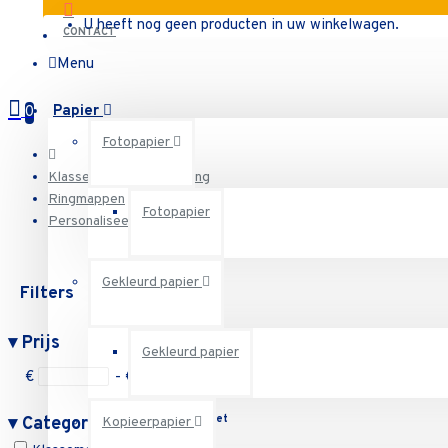
U heeft nog geen producten in uw winkelwagen.
CONTACT
Menu
Papier
0
Fotopapier
Klassement en archivering
Ringmappen
Fotopapier
Personaliseerbare mappen
Gekleurd papier
Filters
Reset
▾
Prijs
Gekleurd papier
€
- €
Reset
▾
Categorieën
Kopieerpapier