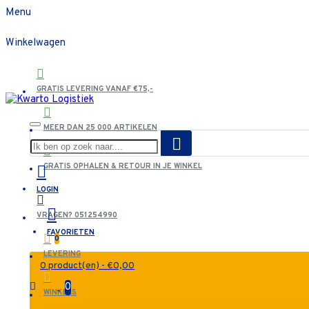
Menu
Winkelwagen
GRATIS LEVERING VANAF €75,-
MEER DAN 25 000 ARTIKELEN
GRATIS OPHALEN & RETOUR IN JE WINKEL
LOGIN
VRAGEN? 051254990
FAVORIETEN
0
LEVERING
0 product(en) - €0,00
0
WINKELS