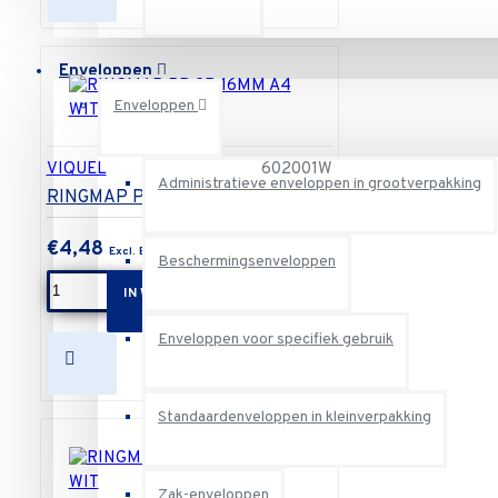
Enveloppen
Enveloppen
VIQUEL
602001W
Administratieve enveloppen in grootverpakking
RINGMAP PP 2R.16MM A4 WIT
€4,48
Beschermingsenveloppen
IN WINKELWAGEN
Enveloppen voor specifiek gebruik
Standaardenveloppen in kleinverpakking
Zak-enveloppen