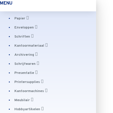
MENU
Papier
Enveloppen
Schriften
Kantoormateriaal
Archivering
Schrijfwaren
Presentatie
Printersupplies
Kantoormachines
Meubilair
Hobbyartikelen