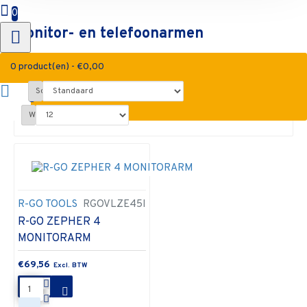
0
Monitor- en telefoonarmen
0 product(en) - €0,00
Sorteren op:
0
Weergegeven:
R-GO TOOLS
RGOVLZE45I
R-GO ZEPHER 4
MONITORARM
€69,56