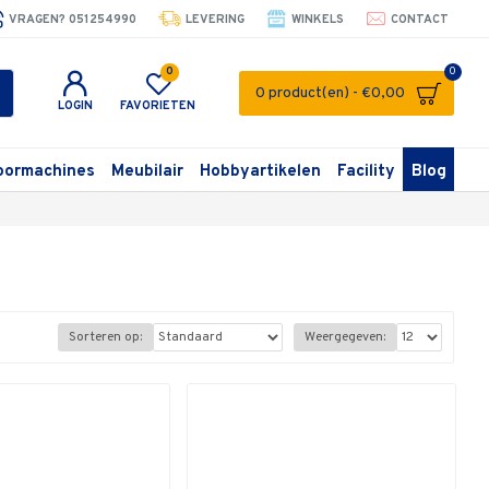
VRAGEN? 051254990
LEVERING
WINKELS
CONTACT
0
0
0 product(en) - €0,00
LOGIN
FAVORIETEN
oormachines
Meubilair
Hobbyartikelen
Facility
Blog
Sorteren op:
Weergegeven: