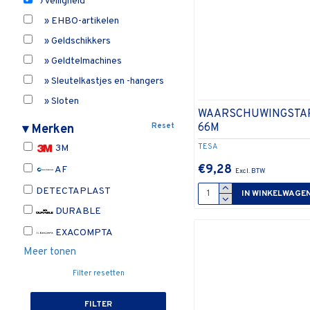
› Veiligheid
» EHBO-artikelen
» Geldschikkers
» Geldtelmachines
» Sleutelkastjes en -hangers
» Sloten
WAARSCHUWINGSTA
» Valsgelddetectoren
66M
Reset
▾
Merken
» Veiligheidstoebehoren
TESA
3M
Kantoormateriaal
€9,28
AF
› Plakband en
DETECTAPLAST
IN WINKELWAGE
plakbandafrollers
DURABLE
» Plakband voor specifiek
gebruik
EXACOMPTA
Onbepaald
Meer tonen
Filter resetten
FILTER