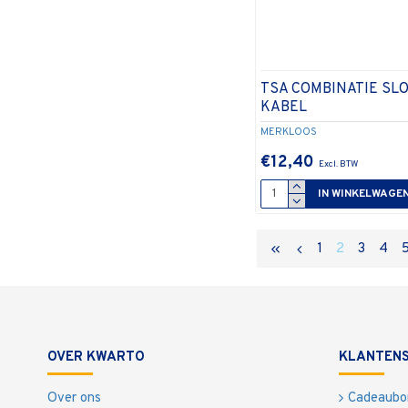
TSA COMBINATIE SLO
KABEL
MERKLOOS
€12,40
IN WINKELWAGE
1
2
3
4
OVER KWARTO
KLANTENS
Over ons
Cadeaubo