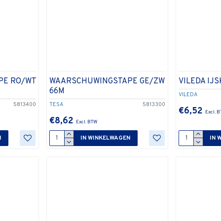
PE RO/WT
WAARSCHUWINGSTAPE GE/ZW
VILEDA IJ
66M
VILEDA
5813400
TESA
5813300
€6,52
€8,62
N
IN WINKELWAGEN
IN 