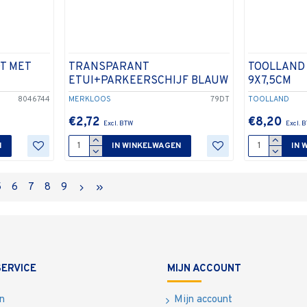
T MET
TRANSPARANT
TOOLLAND
ETUI+PARKEERSCHIJF BLAUW
9X7,5CM
8046744
MERKLOOS
79DT
TOOLLAND
€2,72
€8,20
N
IN WINKELWAGEN
IN 
5
6
7
8
9
ERVICE
MIJN ACCOUNT
n
Mijn account