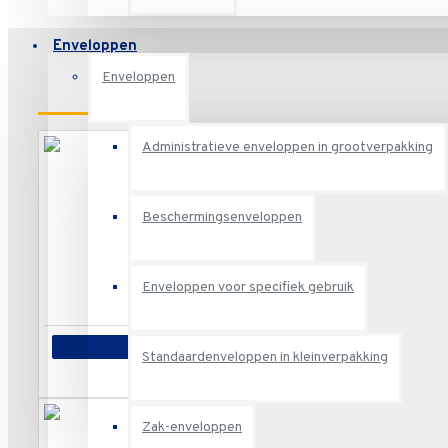
Enveloppen
Enveloppen
RECENT BEKEKEN
Administratieve enveloppen in grootverpakking
Beschermingsenveloppen
CANSON ROL KALKPAPIER 0.75X20M 90/95
2 of meer €32,54
5 of meer €30,73
Enveloppen voor specifiek gebruik
€36,16
In winkelwagen
Standaardenveloppen in kleinverpakking
Zak-enveloppen