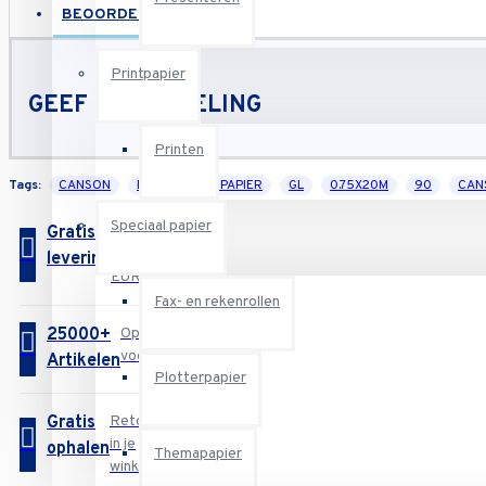
BEOORDELINGEN
Printpapier
GEEF BEOORDELING
Printen
Tags:
CANSON
ROL
KALKPAPIER
GL
0.75X20M
90
CAN
Speciaal papier
Gratis
Vanaf
75
levering
EUR
Fax- en rekenrollen
25000+
Op
voorraad
Artikelen
Plotterpapier
Gratis
Retouren
in je
ophalen
Themapapier
winkel