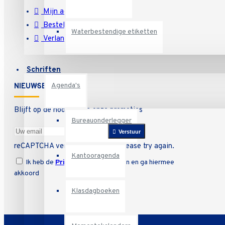
Mijn account
Bestelgeschiedenis
Waterbestendige etiketten
Verlanglijst
Schriften
Agenda's
NIEUWSBRIEF
Blijft op de hoogte van onze promoties
Bureauonderlegger
Verstuur
reCAPTCHA verification failed! Please try again.
Kantooragenda
Ik heb de
Privacy Policy
gelezen en ga hiermee
akkoord
Klasdagboeken