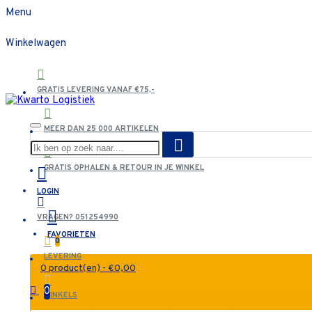
Menu
Winkelwagen
GRATIS LEVERING VANAF €75,-
MEER DAN 25 000 ARTIKELEN
GRATIS OPHALEN & RETOUR IN JE WINKEL
LOGIN
VRAGEN? 051254990
FAVORIETEN
0
LEVERING
0 product(en) - €0,00
0
WINKELS