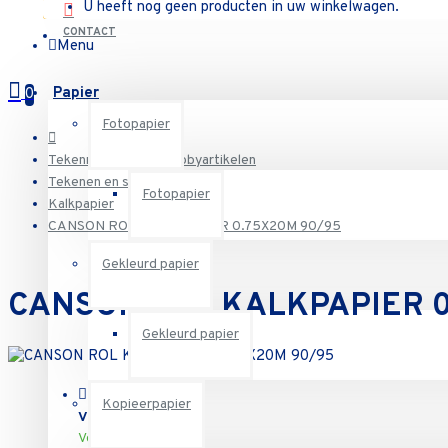
U heeft nog geen producten in uw winkelwagen.
CONTACT
Menu
Papier
0
Fotopapier
Tekenmateriaal en hobbyartikelen
Tekenen en schetsen
Fotopapier
Kalkpapier
CANSON ROL KALKPAPIER 0.75X20M 90/95
Gekleurd papier
CANSON ROL KALKPAPIER 0
Gekleurd papier
Kopieerpapier
Voorraadstatus:
Voorraad