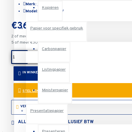
Merk:
CANSON
Kopiëren
Model:
C200 012 127
€36,16
Papier voor specifiek gebruik
2 of meer €32,54
5 of meer €30,73
Carbonpapier
Listingpapier
IN WINKELWAGEN
Ministerpapier
STEL EEN VRAAG
VERLANGLIJST
Presentatiepapier
ALLE PRIJZEN ZIJN EXCLUSIEF BTW
Presenteren