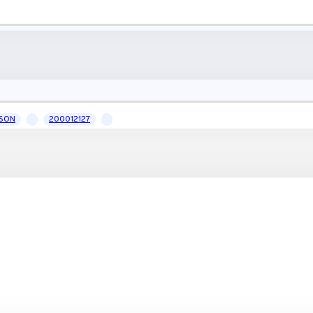
SON
200012127