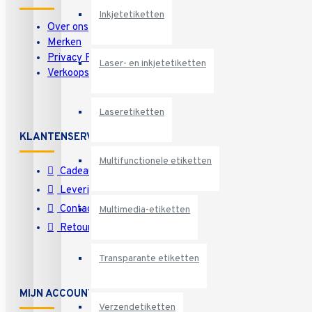
Inkjetetiketten
Over ons
Merken
Privacy Policy
Laser- en inkjetetiketten
Verkoopsvoorwaarden
Laseretiketten
KLANTENSERVICE
Multifunctionele etiketten
Cadeaubon
Levering
Contact
Multimedia-etiketten
Retourneren
Transparante etiketten
MIJN ACCOUNT
Verzendetiketten