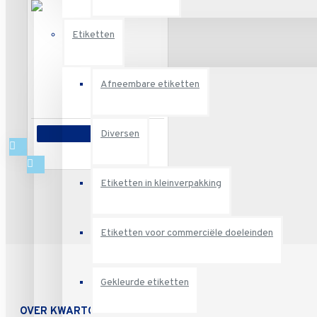
Etiketten
PK 250BL TEKENPAPIER 120G A4
2 of meer €15,21
5 of meer €14,37
Afneembare etiketten
€16,90
In winkelwagen
Diversen
Etiketten in kleinverpakking
Etiketten voor commerciële doeleinden
Gekleurde etiketten
OVER KWARTO