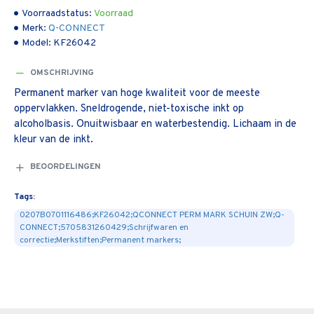
Voorraadstatus:
Voorraad
Merk:
Q-CONNECT
Model:
KF26042
OMSCHRIJVING
Permanent marker van hoge kwaliteit voor de meeste
oppervlakken. Sneldrogende, niet-toxische inkt op
alcoholbasis. Onuitwisbaar en waterbestendig. Lichaam in de
kleur van de inkt.
BEOORDELINGEN
Tags:
0207B0701116486;KF26042;QCONNECT PERM MARK SCHUIN ZW;Q-
CONNECT;5705831260429;Schrijfwaren en
correctie;Merkstiften;Permanent markers;