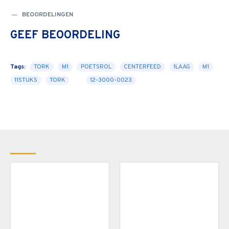
BEOORDELINGEN
GEEF BEOORDELING
Tags:
TORK
M1
POETSROL
CENTERFEED
1LAAG
M1
11STUKS
TORK
12-3000-0023
RECENT BEKEKEN