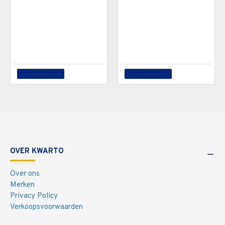
TORK M2 POETSROL CENTERFEED 1LAAG 11STUKS
TORK H1 HANDDOEKROL 1lg 21cmx280m 6 rollen wit
€76,75
€118,50
In winkelwagen
In winkelwagen
OVER KWARTO
Over ons
Merken
Privacy Policy
Verkoopsvoorwaarden