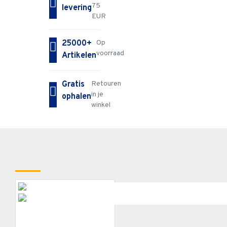
75
levering
EUR
25000+
Op
voorraad
Artikelen
Gratis
Retouren
in je
ophalen
winkel
RECENT BEKEKEN
WINKELHAAK PLAST.MAPED 45"21CM