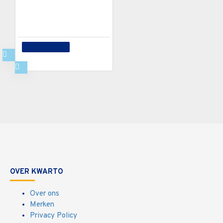
60 of meer €1,12
150 of meer €1,05
€1,24
In winkelwagen
OVER KWARTO
Over ons
Merken
Privacy Policy