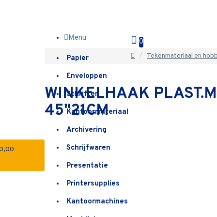
Menu
0
Tekenmateriaal en hobb
Papier
Enveloppen
WINKELHAAK PLAST.
Schriften
45"21CM
Kantoormateriaal
Archivering
Schrijfwaren
€0,00
Presentatie
Printersupplies
Kantoormachines