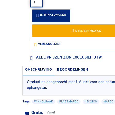
IN WINKELWAGEN
STEL EEN VRAAG
VERLANGLIJST
ALLE PRIJZEN ZIJN EXCLUSIEF BTW
OMSCHRIJVING
BEOORDELINGEN
Graduaties aangebracht met UV-inkt voor een optim
ophangetui.
Tags:
WINKELHAAK
PLAST.MAPED
45"21CM
MAPED
Gratis
Vanaf