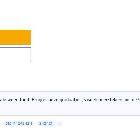
ale weerstand. Progressieve graduaties, visuele merktekens om de 5
3154142424211
242421